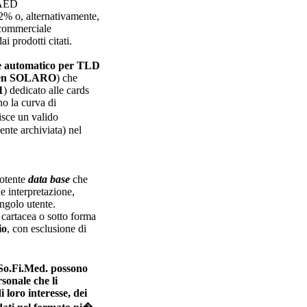
TAED
2% o, alternativamente,
 commerciale
 prodotti citati.
ten SOLARO
) che
1
) dedicato alle cards
no la curva di
isce un valido
nte archiviata) nel
potente
data base
che
le interpretazione,
ingolo utente.
a cartacea o sotto forma
io
, con esclusione di
da So.Fi.Med. possono
rsonale che li
 loro interesse, dei