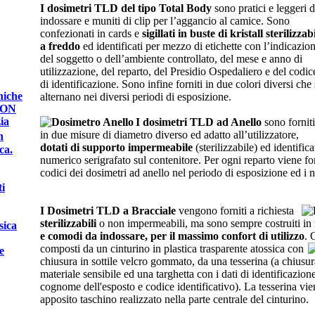
I dosimetri TLD del tipo Total Body
sono pratici e leggeri 
indossare e muniti di clip per l’aggancio al camice. Sono
confezionati in cards e
sigillati in buste di kristall sterilizzabi
a freddo
ed identificati per mezzo di etichette con l’indicazio
del soggetto o dell’ambiente controllato, del mese e anno di
utilizzazione, del reparto, del Presidio Ospedaliero e del codic
di identificazione. Sono infine forniti in due colori diversi che 
niche
alternano nei diversi periodi di esposizione.
DON
ia
I dosimetri TLD ad Anello
sono forniti
in due misure di diametro diverso ed adatto all’utilizzatore,
n
dotati di supporto impermeabile
(sterilizzabile) ed identific
ca.
numerico serigrafato sul contenitore. Per ogni reparto viene forn
codici dei dosimetri ad anello nel periodo di esposizione ed i n
i
I Dosimetri TLD a Bracciale
vengono forniti a richiesta
sterilizzabili
o non impermeabili, ma sono sempre costruiti i
sica
e comodi da indossare, per il massimo confort di utilizzo
. 
composti da un cinturino in plastica trasparente atossica con
e
chiusura in sottile velcro gommato, da una tesserina (a chiusur
materiale sensibile ed una targhetta con i dati di identificazio
cognome dell'esposto e codice identificativo). La tesserina vien
apposito taschino realizzato nella parte centrale del cinturino.