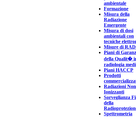
ambientale
Formazione
Misura della
Radiazione
Emergente
Misura di dosi
ambientali con
tecniche elettro
Misure di RA
Piani di Garanz
della Qualit� i
radiologia medi
Piani HACCP
Prodotti
commercializzat
Radiazioni Non
Ionizzanti
Sorveglianza Fi
della
Radioprotezion
Spettrometria