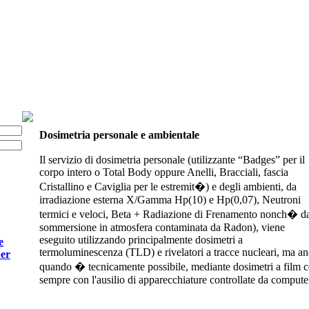
Dosimetria personale e ambientale
Il servizio di dosimetria personale (utilizzante “Badges” per il
corpo intero o Total Body oppure Anelli, Bracciali, fascia
Cristallino e Caviglia per le estremit�) e degli ambienti, da
irradiazione esterna X/Gamma Hp(10) e Hp(0,07), Neutroni
termici e veloci, Beta + Radiazione di Frenamento nonch� d
sommersione in atmosfera contaminata da Radon), viene
eseguito utilizzando principalmente dosimetri a
e
termoluminescenza (TLD) e rivelatori a tracce nucleari, ma anc
per
quando � tecnicamente possibile, mediante dosimetri a film c
sempre con l'ausilio di apparecchiature controllate da compute