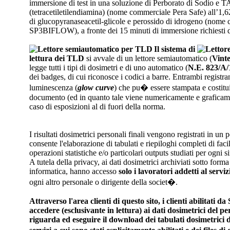
immersione di test in una soluzione di Perborato di Sodio e 
(tetracetiletilendiamina) (nome commerciale Pera Safe) all’1,6
di glucopyranaseacetil-glicole e perossido di idrogeno (nome
SP3BIFLOW), a fronte dei 15 minuti di immersione richiesti dai
Il sistema di
lettura dei TLD
si avvale di un lettore semiautomatico (
Vin
legge tutti i tipi di dosimetri e di uno automatico (
N.E. 823/A/
dei badges, di cui riconosce i codici a barre. Entrambi registra
luminescenza (
glow curve
) che pu� essere stampata e costitu
documento (ed in quanto tale viene numericamente e graficame
caso di esposizioni al di fuori della norma.
I risultati dosimetrici personali finali vengono registrati in un 
consente l'elaborazione di tabulati e riepiloghi completi di faci
operazioni statistiche e/o particolari outputs studiati per ogni s
A tutela della privacy, ai dati dosimetrici archiviati sotto form
informatica, hanno accesso
solo i lavoratori addetti al serviz
ogni altro personale o dirigente della societ�.
Attraverso l'area clienti di questo sito, i clienti abilitati 
accedere (esclusivante in lettura) ai dati dosimetrici del pe
riguarda ed eseguire il download dei tabulati dosimetrici di