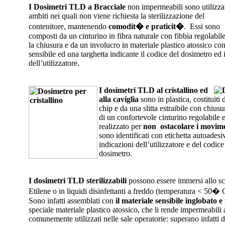
I Dosimetri TLD a Bracciale
non impermeabili sono utilizzat
ambiti nei quali non viene richiesta la sterilizzazione del
contenitore, mantenendo
comodit� e praticit�
. Essi sono
composti da un cinturino in fibra naturale con fibbia regolabil
la chiusura e da un involucro in materiale plastico atossico con
sensibile ed una targhetta indicante il codice del dosimetro ed
dell’utilizzatore.
I dosimetri TLD al cristallino
ed
alla caviglia
sono in plastica, costituiti
chip e da una slitta estraibile con chiusu
di un confortevole cinturino regolabile 
realizzato per
non ostacolare i movime
sono identificati con etichetta autoadesi
indicazioni dell’utilizzatore e del codic
dosimetro.
I dosimetri TLD sterilizzabili
possono essere immersi allo sc
Etilene o in liquidi disinfettanti a freddo (temperatura < 50� 
Sono infatti assemblati con
il materiale sensibile inglobato e
speciale materiale plastico atossico, che li rende impermeabili a
comunemente utilizzati nelle sale operatorie: superano infatti d