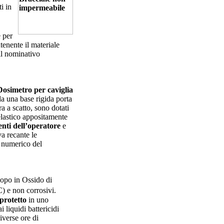
i in
e per
tenente il materiale
 il nominativo
 da una base rigida porta
ra a scatto, sono dotati
elastico appositamente
nti dell’operatore
e
va recante le
e numerico del
opo in Ossido di
C) e non corrosivi.
 protetto
in uno
i liquidi battericidi
iverse ore di