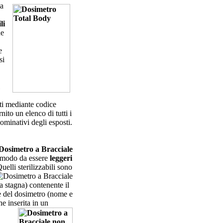
da
li
ne
e
si
ati mediante codice
ito un elenco di tutti i
ominativi degli esposti.
n modo da essere
leggeri
Quelli sterilizzabili
sono
a stagna) contenente il
ne del dosimetro (nome e
e inserita in un