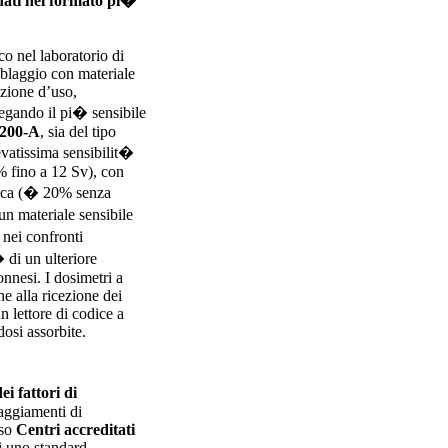
i dati nel formato pi�
co nel laboratorio di
blaggio con materiale
azione d’uso,
egando il pi� sensibile
-200-A
, sia del tipo
evatissima sensibilit�
% fino a 12 Sv), con
stica (� 20% senza
un materiale sensibile
nei confronti
 di un ulteriore
onnesi. I dosimetri a
e alla ricezione dei
n lettore di codice a
dosi assorbite.
i fattori di
aggiamenti di
sso
Centri accreditati
di uno standard