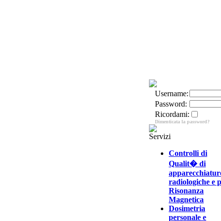
Username:
Password:
Ricordami:
Dimenticata la password?
Servizi
Controlli di
Qualit� di
apparecchiatur
radiologiche e 
Risonanza
Magnetica
Dosimetria
personale e