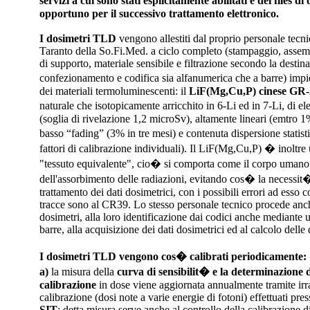
servizi a cui sono stati esplicitamente abilitati e dei files d
opportuno per il successivo trattamento elettronico.
I dosimetri TLD
vengono allestiti dal proprio personale tecni
Taranto della So.Fi.Med. a ciclo completo (stampaggio, assem
di supporto, materiale sensibile e filtrazione secondo la destin
confezionamento e codifica sia alfanumerica che a barre) impi
dei materiali termoluminescenti: il
LiF(Mg,Cu,P) cinese GR
naturale che isotopicamente arricchito in 6-Li ed in 7-Li, di el
(soglia di rivelazione 1,2
microSv), altamente lineari (emtro 1
basso “fading” (3% in tre mesi) e contenuta dispersione stati
fattori di calibrazione individuali). Il LiF(Mg,Cu,P) � inoltre 
"tessuto equivalente", cio� si comporta come il corpo umano 
dell'assorbimento delle radiazioni, evitando cos� la necessit�
trattamento dei dati dosimetrici, con i possibili errori ad esso c
tracce sono al CR39. Lo stesso personale tecnico procede anch
dosimetri, alla loro identificazione dai codici anche mediante u
barre, alla acquisizione dei dati dosimetrici ed al calcolo delle 
I dosimetri TLD vengono cos� calibrati periodicamente:
a)
la misura della
curva di sensibilit� e la determinazione de
calibrazione
in dose viene aggiornata annualmente tramite irr
calibrazione (dosi note a varie energie di fotoni) effettuati pre
SIT
; detta misura serve anche al controllo della calibrazione 