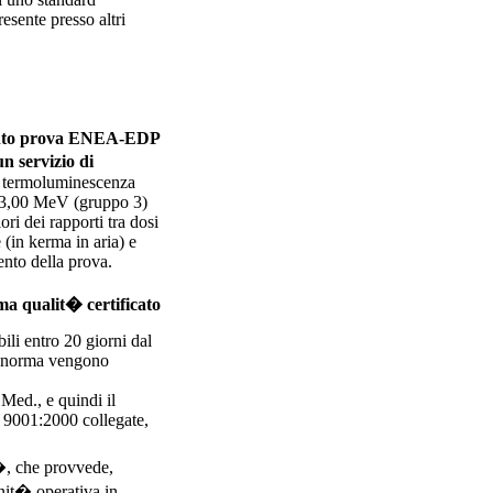
resente presso altri
un servizio di
a termoluminescenza
 a 3,00 MeV (gruppo 3)
ri dei rapporti tra dosi
 (in kerma in aria) e
ento della prova.
li entro 20 giorni dal
lla norma vengono
Med., e quindi il
 9001:2000 collegate,
t�, che provvede,
nit� operativa in