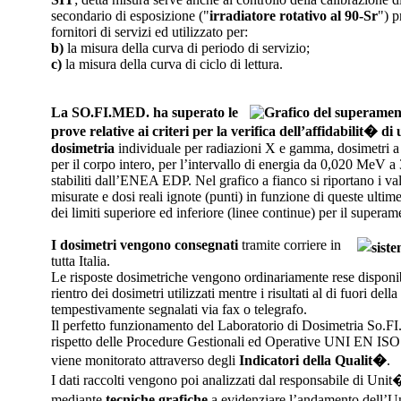
secondario di esposizione ("
irradiatore rotativo al 90-Sr
") p
fornitori di servizi ed utilizzato per:
b)
la misura della curva di periodo di servizio;
c)
la misura della curva di ciclo di lettura.
La SO.FI.MED. ha superato le
prove relative ai criteri per la verifica dell’affidabilit� di 
dosimetria
individuale per radiazioni X e gamma, dosimetri 
per il corpo intero, per l’intervallo di energia da 0,020 MeV
stabiliti dall’ENEA EDP. Nel grafico a fianco si riportano i valo
misurate e dosi reali ignote (punti) in funzione di queste ultime
dei limiti superiore ed inferiore (linee continue) per il superam
I dosimetri vengono consegnati
tramite corriere in
tutta Italia.
Le risposte dosimetriche vengono ordinariamente rese disponibi
rientro dei dosimetri utilizzati mentre i risultati al di fuori de
tempestivamente segnalati via fax o telegrafo.
Il perfetto funzionamento del Laboratorio di Dosimetria So.FI.
rispetto delle Procedure Gestionali ed Operative UNI EN ISO
viene monitorato attraverso degli
Indicatori della Qualit�
.
I dati raccolti vengono poi analizzati dal responsabile di Uni
mediante
tecniche grafiche
a evidenziare l’andamento dell’U